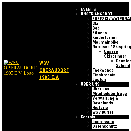
EVENTS
UNSER ANGEBOT
FREESKI / WATERR
Ski
Bob
Fitness
Kinderturnen
Mountainbike
Nordisch / Skisprin
Unsere
Skispringer
Constan
WSV
Schmid
OBERAUDORF
Taekwondo
Tischtennis
1905 E.V.
Laufen
ÜBER UNS
Über uns
Mitgliedsbeiträge
Verwaltung &
Downloads
Historie
WSV Kurier
Kontakt
Impressum
Datenschutz