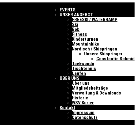
EVENTS
UNSER ANGEBOT
FREESKI / WATERRAMP
Ski
Bob
Fitness
Kinderturnen
Mountainbike
Nordisch / Skispringen
Unsere Skispringer
Constantin Schmid
Taekwondo
Tischtennis
Laufen
ÜBER UNS
Über uns
Mitgliedsbeiträge
Verwaltung & Downloads
Historie
WSV Kurier
Kontakt
Impressum
Datenschutz