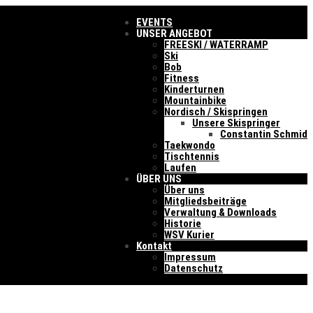
EVENTS
UNSER ANGEBOT
FREESKI / WATERRAMP
Ski
Bob
Fitness
Kinderturnen
Mountainbike
Nordisch / Skispringen
Unsere Skispringer
Constantin Schmid
Taekwondo
Tischtennis
Laufen
ÜBER UNS
Über uns
Mitgliedsbeiträge
Verwaltung & Downloads
Historie
WSV Kurier
Kontakt
Impressum
Datenschutz