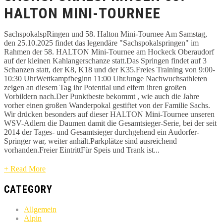
HALTON MINI-TOURNEE
SachspokalspRingen und 58. Halton Mini-Tournee Am Samstag,
den 25.10.2025 findet das legendäre "Sachspokalspringen" im
Rahmen der 58. HALTON Mini-Tournee am Hockeck Oberaudorf
auf der kleinen Kahlangerschanze statt.Das Springen findet auf 3
Schanzen statt, der K8, K18 und der K35.Freies Training von 9:00-
10:30 UhrWettkampfbeginn 11:00 UhrJunge Nachwuchsathleten
zeigen an diesem Tag ihr Potential und eifern ihren großen
Vorbildern nach.Der Punktbeste bekommt , wie auch die Jahre
vorher einen großen Wanderpokal gestiftet von der Familie Sachs.
Wir drücken besonders auf dieser HALTON Mini-Tournee unseren
WSV-Adlern die Daumen damit die Gesamtsieger-Serie, bei der seit
2014 der Tages- und Gesamtsieger durchgehend ein Audorfer-
Springer war, weiter anhält.Parkplätze sind ausreichend
vorhanden.Freier EintrittFür Speis und Trank ist...
+ Read More
CATEGORY
Allgemein
Alpin