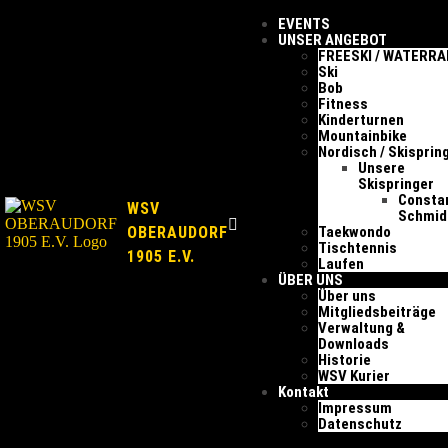
EVENTS
UNSER ANGEBOT
FREESKI / WATERR
Ski
Bob
Fitness
Kinderturnen
Mountainbike
Nordisch / Skisprin
Unsere
Skispringer
Consta
WSV
Schmid
OBERAUDORF
Taekwondo
Tischtennis
1905 E.V.
Laufen
ÜBER UNS
Über uns
Mitgliedsbeiträge
Verwaltung &
Downloads
Historie
WSV Kurier
Kontakt
Impressum
Datenschutz