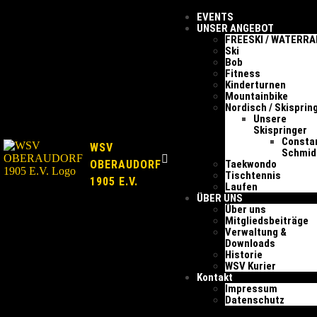
EVENTS
UNSER ANGEBOT
FREESKI / WATERR
Ski
Bob
Fitness
Kinderturnen
Mountainbike
Nordisch / Skisprin
Unsere
Skispringer
Consta
WSV
Schmid
OBERAUDORF
Taekwondo
Tischtennis
1905 E.V.
Laufen
ÜBER UNS
Über uns
Mitgliedsbeiträge
Verwaltung &
Downloads
Historie
WSV Kurier
Kontakt
Impressum
Datenschutz