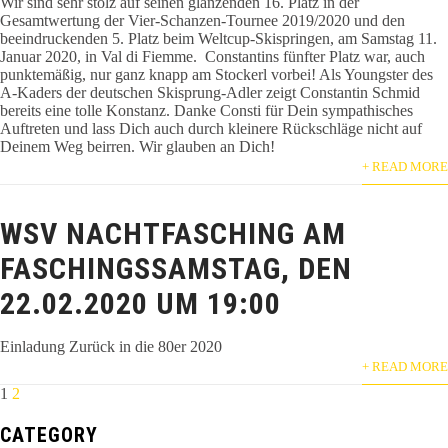
Wir sind sehr stolz auf seinen glänzenden 16. Platz in der
Gesamtwertung der Vier-Schanzen-Tournee 2019/2020 und den
beeindruckenden 5. Platz beim Weltcup-Skispringen, am Samstag 11.
Januar 2020, in Val di Fiemme. Constantins fünfter Platz war, auch
punktemäßig, nur ganz knapp am Stockerl vorbei! Als Youngster des
A-Kaders der deutschen Skisprung-Adler zeigt Constantin Schmid
bereits eine tolle Konstanz. Danke Consti für Dein sympathisches
Auftreten und lass Dich auch durch kleinere Rückschläge nicht auf
Deinem Weg beirren. Wir glauben an Dich!
+ READ MORE
WSV NACHTFASCHING AM
FASCHINGSSAMSTAG, DEN
22.02.2020 UM 19:00
Einladung Zurück in die 80er 2020
+ READ MORE
POSTS
1
2
PAGINATION
CATEGORY