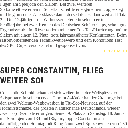
Fügen am Spieljoch den Slalom. Bei zwei weiteren
Slalomwettbewerben in Scheffau schaffte er sogar einen Doppelsieg
und liegt in seiner Altersklasse damit derzeit deutschlandweit auf Platz
2. Der 12-jährige Luis Widmesser lieferte in seinem ersten
Schülerjahr, bei zwei Rennen des Deutschen Schüler Cups, schon gute
Ergebnisse ab. Im Riesenslalom mit einer Top Ten-Platzierung und im
Slalom mit einem 12. Platz, trotz jahrgangsälterer Konkurrenten. Beim
saisonvorbereitenden Technikwettbewerb und dem Konditions-Test
des SPC-Cups, veranstaltet und gesponsert von...
+ READ MORE
SUPER CONSTANTIN, FLIEG
WEITER SO!
Constantin Schmid behauptet sich weiterhin in der Weltspitze der
Skispringer. In seinem ersten Jahr im A-Kader hat der 20-jährige bei
den zwei Weltcup-Wettbewerben in Titi-See-Neustadt, auf der
Hochfirstschanze, der größten Naturschanze Deutschlands, wieder
zwei Top-Resultate errungen. Seinen 9. Platz, am Samstag, 18. Januar
mit Sprüngen von 134 und136,5 m, toppte Constantin am
darauffolgenden Sonntag mit Rang 5 und zwei Spitzenweiten von 136