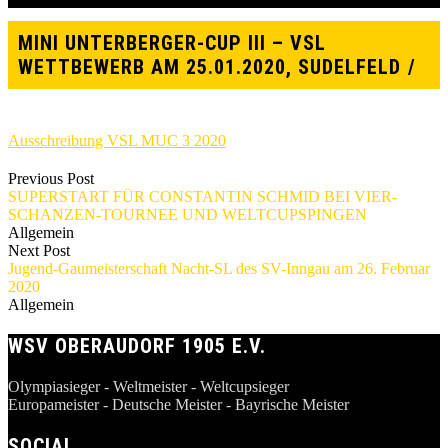
MINI UNTERBERGER-CUP III – VSL
WETTBEWERB AM 25.01.2020, SUDELFELD
Ausschreibung VSL MUC 3 2020
Previous Post
SUPERSTART FÜR CONSTANTIN SCHMID BEI VIER-
SCHANZEN-TOURNEE UND WELTCUPSPINGEN
Allgemein
Next Post
Jugend-Gaumeisterschaft Nacht-SL des SV-Inngau am 26. Februar
2020
Allgemein
WSV OBERAUDORF 1905 E.V.
Olympiasieger - Weltmeister - Weltcupsieger
Europameister - Deutsche Meister - Bayrische Meister
SOCIAL