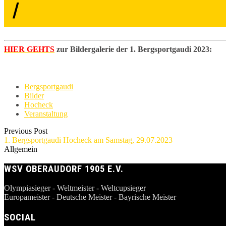
HIER GEHTS
zur Bildergalerie der 1. Bergsportgaudi 2023:
Bergsportgaudi
Bilder
Hocheck
Veranstaltung
Previous Post
1. Bergsportgaudi Hocheck am Samstag, 29.07.2023
Allgemein
WSV OBERAUDORF 1905 E.V.
Olympiasieger - Weltmeister - Weltcupsieger
Europameister - Deutsche Meister - Bayrische Meister
SOCIAL