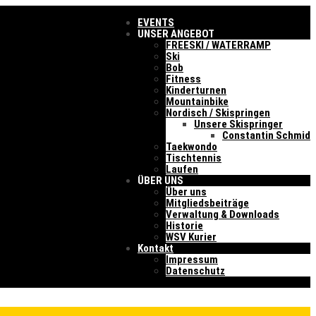
EVENTS
UNSER ANGEBOT
FREESKI / WATERRAMP
Ski
Bob
Fitness
Kinderturnen
Mountainbike
Nordisch / Skispringen
Unsere Skispringer
Constantin Schmid
Taekwondo
Tischtennis
Laufen
ÜBER UNS
Über uns
Mitgliedsbeiträge
Verwaltung & Downloads
Historie
WSV Kurier
Kontakt
Impressum
Datenschutz